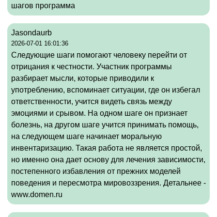
шагов программа
Jasondaurb
2026-07-01 16:01:36
Следующие шаги помогают человеку перейти от
отрицания к честности. Участник программы
разбирает мысли, которые приводили к
употреблению, вспоминает ситуации, где он избегал
ответственности, учится видеть связь между
эмоциями и срывом. На одном шаге он признает
болезнь, на другом шаге учится принимать помощь,
на следующем шаге начинает моральную
инвентаризацию. Такая работа не является простой,
но именно она дает основу для лечения зависимости,
постепенного избавления от прежних моделей
поведения и пересмотра мировоззрения. Детальнее -
www.domen.ru