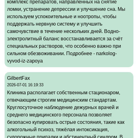
комплекс препаратов, направленных на снятие
ломки, устранение депрессии и улучшение сна. Мы
используем успокоительные и ноотропы, чтобы
поддержать нервную систему и улучшить
самочувствие в течение нескольких дней. Водно-
электролитный баланс восстанавливается за счёт
специальных растворов, что особенно важно при
сильном обезвоживании. Подробнее -
narkolog-
vyvod-iz-zapoya
GilbertFax
2026-07-01 16:19:33
Клиника располагает собственным стационаром,
отвечающим строгим медицинским стандартам.
Круглосуточное наблюдение дежурных врачей и
среднего медицинского персонала позволяет
безопасно купировать острые состояния, такие как
алкогольный психоз, тяжёлая интоксикация,
судорожные припадки и абстинентный синдром. В