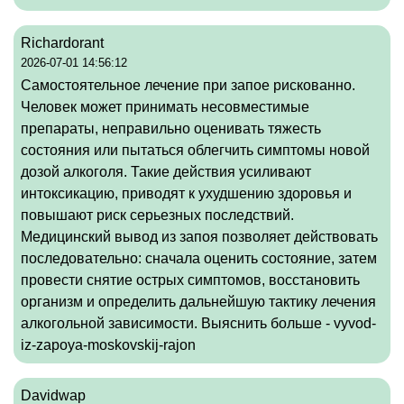
Richardorant
2026-07-01 14:56:12
Самостоятельное лечение при запое рискованно.
Человек может принимать несовместимые
препараты, неправильно оценивать тяжесть
состояния или пытаться облегчить симптомы новой
дозой алкоголя. Такие действия усиливают
интоксикацию, приводят к ухудшению здоровья и
повышают риск серьезных последствий.
Медицинский вывод из запоя позволяет действовать
последовательно: сначала оценить состояние, затем
провести снятие острых симптомов, восстановить
организм и определить дальнейшую тактику лечения
алкогольной зависимости. Выяснить больше -
vyvod-
iz-zapoya-moskovskij-rajon
Davidwap