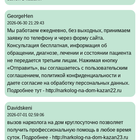
GeorgeHen
2026-06-30 21:29:43
Мы работаем ежедневно, без выходных, принимаем
заявку по телефону и через форму сайта.
Консультация бесплатная, информация об
обращении, диагнозе, лечении и состоянии пациента
не передается третьим лицам. Нажимая кнопку
«Отправить», вы соглашаетесь с пользовательским
соглашением, политикой конфиденциальности и
даете согласие на обработку персональных данных.
Подробнее тут - http://narkolog-na-dom-kazan22.ru
Davidskeni
2026-07-01 02:59:06
вызов нарколога на дом круглосуточно позволяет
получить профессиональную помощь в любое время
суток. Подробнее - http://narkolog-na-dom-kazan23.ru