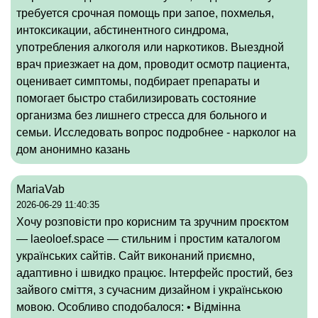
требуется срочная помощь при запое, похмелья,
интоксикации, абстинентного синдрома,
употребления алкоголя или наркотиков. Выездной
врач приезжает на дом, проводит осмотр пациента,
оценивает симптомы, подбирает препараты и
помогает быстро стабилизировать состояние
организма без лишнего стресса для больного и
семьи. Исследовать вопрос подробнее -
нарколог на
дом анонимно казань
MariaVab
2026-06-29 11:40:35
Хочу розповісти про корисним та зручним проєктом
—
laeoloef.space
— стильним і простим каталогом
українських сайтів. Сайт виконаний приємно,
адаптивно і швидко працює. Інтерфейс простий, без
зайвого сміття, з сучасним дизайном і українською
мовою. Особливо сподобалося: • Відмінна