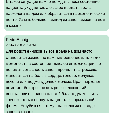
В такой ситуации важно не ждать, пока состояние
пациента ухудшится, а быстро вызвать врача
нарколога на дом или обратиться в наркологический
центр. Узнать больше -
вывод из запоя вызов на дом
в казани
PedroEmpig
2026-06-30 20:34:39
Для родственников вызов врача на дом часто
становится жизненно важным решением. Близкий
может быть в состоянии тяжелой интоксикации, не
понимать опасность запоя, проявлять агрессию,
жаловаться на боль в сердце, голове, желудке,
печени или поджелудочной железе. Врач нарколог
помогает быстро снизить риск осложнений,
восстановить водно-солевой баланс, уменьшить
тревожность и вернуть пациента к нормальной
форме. Углубиться в тему -
наркология вывод из
запоя в казани