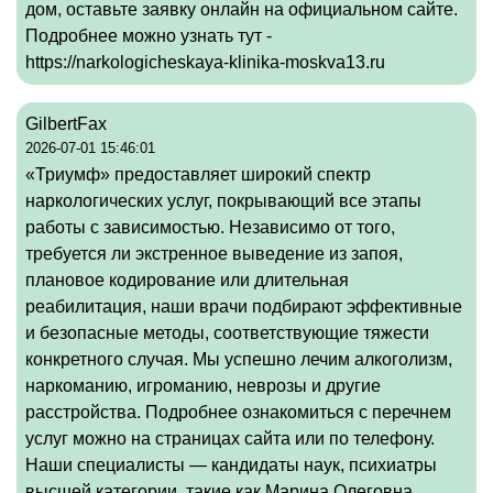
дом, оставьте заявку онлайн на официальном сайте.
Подробнее можно узнать тут -
https://narkologicheskaya-klinika-moskva13.ru
GilbertFax
2026-07-01 15:46:01
«Триумф» предоставляет широкий спектр
наркологических услуг, покрывающий все этапы
работы с зависимостью. Независимо от того,
требуется ли экстренное выведение из запоя,
плановое кодирование или длительная
реабилитация, наши врачи подбирают эффективные
и безопасные методы, соответствующие тяжести
конкретного случая. Мы успешно лечим алкоголизм,
наркоманию, игроманию, неврозы и другие
расстройства. Подробнее ознакомиться с перечнем
услуг можно на страницах сайта или по телефону.
Наши специалисты — кандидаты наук, психиатры
высшей категории, такие как Марина Олеговна,