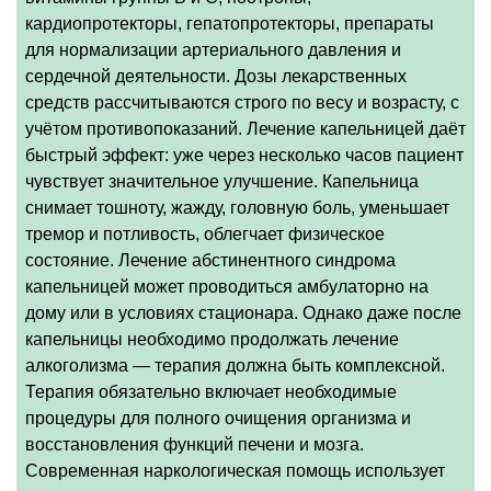
кардиопротекторы, гепатопротекторы, препараты
для нормализации артериального давления и
сердечной деятельности. Дозы лекарственных
средств рассчитываются строго по весу и возрасту, с
учётом противопоказаний. Лечение капельницей даёт
быстрый эффект: уже через несколько часов пациент
чувствует значительное улучшение. Капельница
снимает тошноту, жажду, головную боль, уменьшает
тремор и потливость, облегчает физическое
состояние. Лечение абстинентного синдрома
капельницей может проводиться амбулаторно на
дому или в условиях стационара. Однако даже после
капельницы необходимо продолжать лечение
алкоголизма — терапия должна быть комплексной.
Терапия обязательно включает необходимые
процедуры для полного очищения организма и
восстановления функций печени и мозга.
Современная наркологическая помощь использует