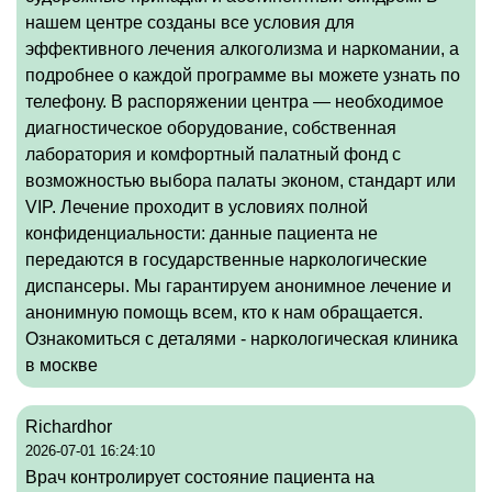
нашем центре созданы все условия для
эффективного лечения алкоголизма и наркомании, а
подробнее о каждой программе вы можете узнать по
телефону. В распоряжении центра — необходимое
диагностическое оборудование, собственная
лаборатория и комфортный палатный фонд с
возможностью выбора палаты эконом, стандарт или
VIP. Лечение проходит в условиях полной
конфиденциальности: данные пациента не
передаются в государственные наркологические
диспансеры. Мы гарантируем анонимное лечение и
анонимную помощь всем, кто к нам обращается.
Ознакомиться с деталями -
наркологическая клиника
в москве
Richardhor
2026-07-01 16:24:10
Врач контролирует состояние пациента на