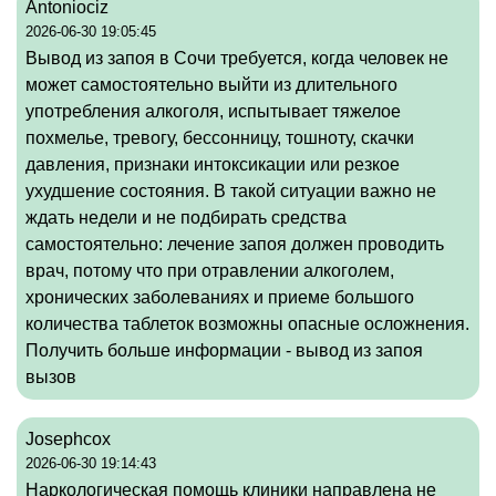
Antoniociz
2026-06-30 19:05:45
Вывод из запоя в Сочи требуется, когда человек не
может самостоятельно выйти из длительного
употребления алкоголя, испытывает тяжелое
похмелье, тревогу, бессонницу, тошноту, скачки
давления, признаки интоксикации или резкое
ухудшение состояния. В такой ситуации важно не
ждать недели и не подбирать средства
самостоятельно: лечение запоя должен проводить
врач, потому что при отравлении алкоголем,
хронических заболеваниях и приеме большого
количества таблеток возможны опасные осложнения.
Получить больше информации -
вывод из запоя
вызов
Josephcox
2026-06-30 19:14:43
Наркологическая помощь клиники направлена не