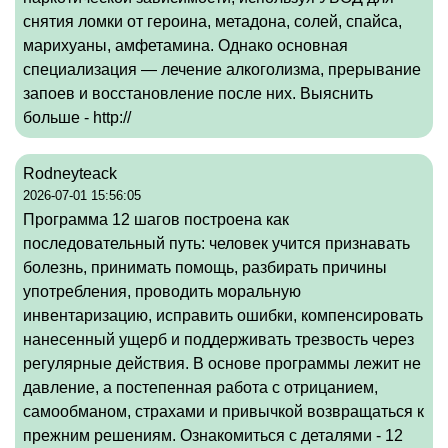
снятия ломки от героина, метадона, солей, спайса,
марихуаны, амфетамина. Однако основная
специализация — лечение алкоголизма, прерывание
запоев и восстановление после них. Выяснить
больше - http://
Rodneyteack
2026-07-01 15:56:05
Программа 12 шагов построена как
последовательный путь: человек учится признавать
болезнь, принимать помощь, разбирать причины
употребления, проводить моральную
инвентаризацию, исправить ошибки, компенсировать
нанесенный ущерб и поддерживать трезвость через
регулярные действия. В основе программы лежит не
давление, а постепенная работа с отрицанием,
самообманом, страхами и привычкой возвращаться к
прежним решениям. Ознакомиться с деталями -
12