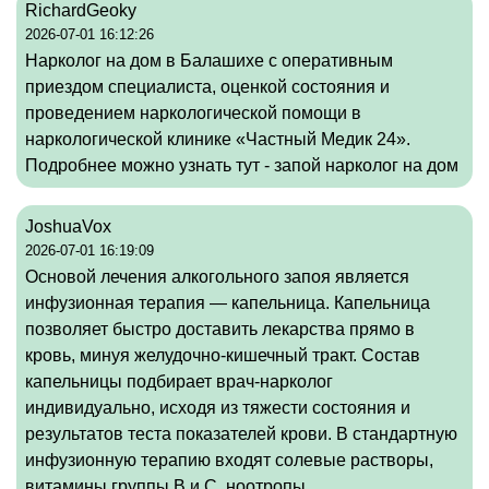
RichardGeoky
2026-07-01 16:12:26
Нарколог на дом в Балашихе с оперативным
приездом специалиста, оценкой состояния и
проведением наркологической помощи в
наркологической клинике «Частный Медик 24».
Подробнее можно узнать тут -
запой нарколог на дом
JoshuaVox
2026-07-01 16:19:09
Основой лечения алкогольного запоя является
инфузионная терапия — капельница. Капельница
позволяет быстро доставить лекарства прямо в
кровь, минуя желудочно-кишечный тракт. Состав
капельницы подбирает врач-нарколог
индивидуально, исходя из тяжести состояния и
результатов теста показателей крови. В стандартную
инфузионную терапию входят солевые растворы,
витамины группы B и C, ноотропы,