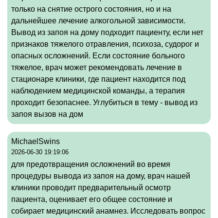
только на снятие острого состояния, но и на
дальнейшее лечение алкогольной зависимости.
Вывод из запоя на дому подходит пациенту, если нет
признаков тяжелого отравления, психоза, судорог и
опасных осложнений. Если состояние больного
тяжелое, врач может рекомендовать лечение в
стационаре клиники, где пациент находится под
наблюдением медицинской команды, а терапия
проходит безопаснее. Углубиться в тему -
вывод из
запоя вызов на дом
MichaelSwins
2026-06-30 19:19:06
для предотвращения осложнений во время
процедуры вывода из запоя на дому, врач нашей
клиники проводит предварительный осмотр
пациента, оценивает его общее состояние и
собирает медицинский анамнез. Исследовать вопрос