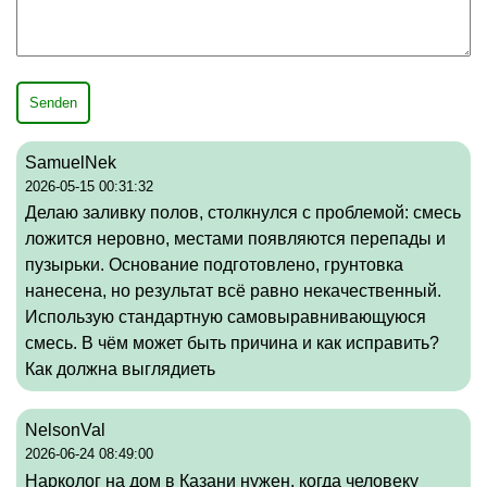
Senden
SamuelNek
2026-05-15 00:31:32
Делаю заливку полов, столкнулся с проблемой: смесь
ложится неровно, местами появляются перепады и
пузырьки. Основание подготовлено, грунтовка
нанесена, но результат всё равно некачественный.
Использую стандартную самовыравнивающуюся
смесь. В чём может быть причина и как исправить?
Как должна выглядиеть
NelsonVal
2026-06-24 08:49:00
Нарколог на дом в Казани нужен, когда человеку