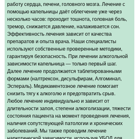
работу сердца, печени, головного мозга. Лечение с
помощью капельницы даёт облегчение уже через
несколько часов: проходит тошнота, головная боль,
тремор, снижается давление, налаживается сон.
Эффективность лечения зависит от качества
препаратов и опыта врача. Наши специалисты
используют собственные проверенные методики,
гарантируя безопасность. При лечении алкогольной
зависимости капельница — только первый шаг.
Далее лечение продолжается таблетированными
формами (налтрексон, дисульфирам, Алгоминал,
Эспераль). Медикаментозное лечение помогает
снизить тягу к алкоголю и предотвратить срыв.
Любое лечение индивидуально и зависит от
длительности запоя, степени алкоголизации, тяжести
состояния пациента на момент проведения лечения,
наличия сопутствующей патологии и хронических
заболеваний. Мы также проводим лечение
наркотической зависимости, используя УБОД для