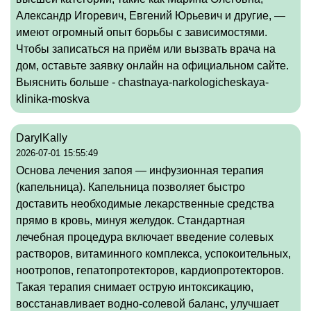
Александр Игоревич, Евгений Юрьевич и другие, —
имеют огромный опыт борьбы с зависимостями.
Чтобы записаться на приём или вызвать врача на
дом, оставьте заявку онлайн на официальном сайте.
Выяснить больше -
chastnaya-narkologicheskaya-
klinika-moskva
DarylKally
2026-07-01 15:55:49
Основа лечения запоя — инфузионная терапия
(капельница). Капельница позволяет быстро
доставить необходимые лекарственные средства
прямо в кровь, минуя желудок. Стандартная
лечебная процедура включает введение солевых
растворов, витаминного комплекса, успокоительных,
ноотропов, гепатопротекторов, кардиопротекторов.
Такая терапия снимает острую интоксикацию,
восстанавливает водно-солевой баланс, улучшает