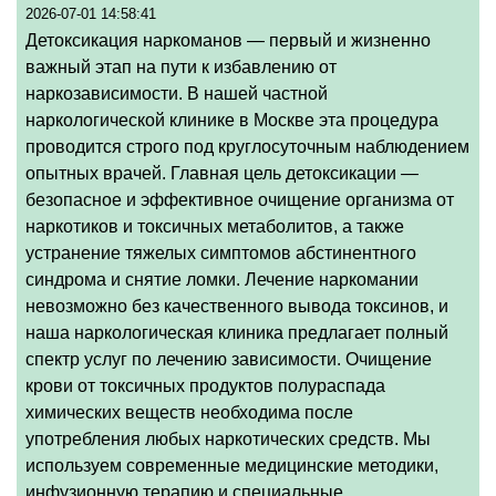
2026-07-01 14:58:41
Детоксикация наркоманов — первый и жизненно
важный этап на пути к избавлению от
наркозависимости. В нашей частной
наркологической клинике в Москве эта процедура
проводится строго под круглосуточным наблюдением
опытных врачей. Главная цель детоксикации —
безопасное и эффективное очищение организма от
наркотиков и токсичных метаболитов, а также
устранение тяжелых симптомов абстинентного
синдрома и снятие ломки. Лечение наркомании
невозможно без качественного вывода токсинов, и
наша наркологическая клиника предлагает полный
спектр услуг по лечению зависимости. Очищение
крови от токсичных продуктов полураспада
химических веществ необходима после
употребления любых наркотических средств. Мы
используем современные медицинские методики,
инфузионную терапию и специальные