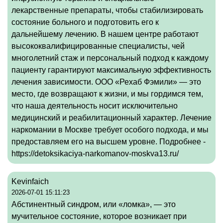
лекарственные препараты, чтобы стабилизировать
состояние больного и подготовить его к
дальнейшему лечению. В нашем центре работают
высококвалифицированные специалисты, чей
многолетний стаж и персональный подход к каждому
пациенту гарантируют максимальную эффективность
лечения зависимости. ООО «Рехаб Фэмили» — это
место, где возвращают к жизни, и мы гордимся тем,
что наша деятельность носит исключительно
медицинский и реабилитационный характер. Лечение
наркомании в Москве требует особого подхода, и мы
предоставляем его на высшем уровне. Подробнее -
https://detoksikaciya-narkomanov-moskva13.ru/
Kevinfaich
2026-07-01 15:11:23
Абстинентный синдром, или «ломка», — это
мучительное состояние, которое возникает при