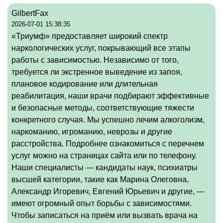
GilbertFax
2026-07-01 15:38:35
«Триумф» предоставляет широкий спектр
наркологических услуг, покрывающий все этапы
работы с зависимостью. Независимо от того,
требуется ли экстренное выведение из запоя,
плановое кодирование или длительная
реабилитация, наши врачи подбирают эффективные
и безопасные методы, соответствующие тяжести
конкретного случая. Мы успешно лечим алкоголизм,
наркоманию, игроманию, неврозы и другие
расстройства. Подробнее ознакомиться с перечнем
услуг можно на страницах сайта или по телефону.
Наши специалисты — кандидаты наук, психиатры
высшей категории, такие как Марина Олеговна,
Александр Игоревич, Евгений Юрьевич и другие, —
имеют огромный опыт борьбы с зависимостями.
Чтобы записаться на приём или вызвать врача на