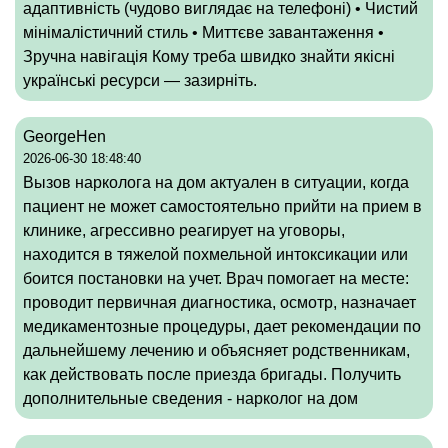
адаптивність (чудово виглядає на телефоні) • Чистий
мінімалістичний стиль • Миттєве завантаження •
Зручна навігація Кому треба швидко знайти якісні
українські ресурси — зазирніть.
GeorgeHen
2026-06-30 18:48:40
Вызов нарколога на дом актуален в ситуации, когда
пациент не может самостоятельно прийти на прием в
клинике, агрессивно реагирует на уговоры,
находится в тяжелой похмельной интоксикации или
боится постановки на учет. Врач помогает на месте:
проводит первичная диагностика, осмотр, назначает
медикаментозные процедуры, дает рекомендации по
дальнейшему лечению и объясняет родственникам,
как действовать после приезда бригады. Получить
дополнительные сведения -
нарколог на дом