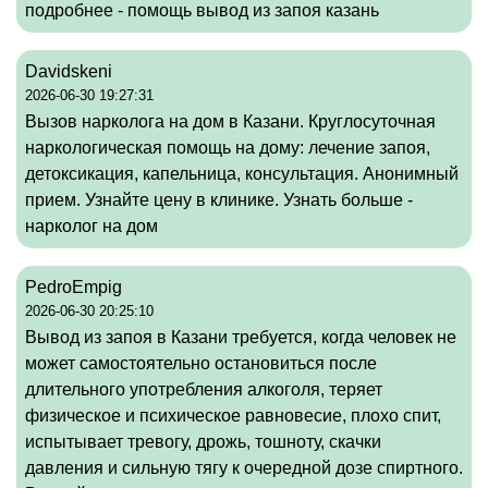
подробнее -
помощь вывод из запоя казань
Davidskeni
2026-06-30 19:27:31
Вызов нарколога на дом в Казани. Круглосуточная
наркологическая помощь на дому: лечение запоя,
детоксикация, капельница, консультация. Анонимный
прием. Узнайте цену в клинике. Узнать больше -
нарколог на дом
PedroEmpig
2026-06-30 20:25:10
Вывод из запоя в Казани требуется, когда человек не
может самостоятельно остановиться после
длительного употребления алкоголя, теряет
физическое и психическое равновесие, плохо спит,
испытывает тревогу, дрожь, тошноту, скачки
давления и сильную тягу к очередной дозе спиртного.