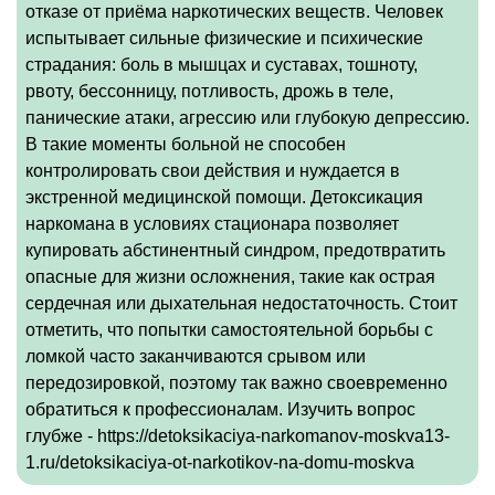
отказе от приёма наркотических веществ. Человек
испытывает сильные физические и психические
страдания: боль в мышцах и суставах, тошноту,
рвоту, бессонницу, потливость, дрожь в теле,
панические атаки, агрессию или глубокую депрессию.
В такие моменты больной не способен
контролировать свои действия и нуждается в
экстренной медицинской помощи. Детоксикация
наркомана в условиях стационара позволяет
купировать абстинентный синдром, предотвратить
опасные для жизни осложнения, такие как острая
сердечная или дыхательная недостаточность. Стоит
отметить, что попытки самостоятельной борьбы с
ломкой часто заканчиваются срывом или
передозировкой, поэтому так важно своевременно
обратиться к профессионалам. Изучить вопрос
глубже - https://detoksikaciya-narkomanov-moskva13-
1.ru/detoksikaciya-ot-narkotikov-na-domu-moskva